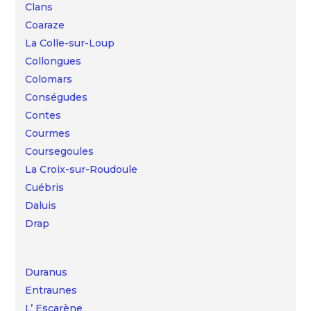
Clans
Coaraze
La Colle-sur-Loup
Collongues
Colomars
Conségudes
Contes
Courmes
Coursegoules
La Croix-sur-Roudoule
Cuébris
Daluis
Drap
Duranus
Entraunes
L’ Escarène