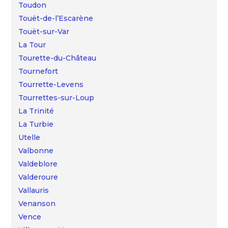
Toudon
Touët-de-l’Escarène
Touët-sur-Var
La Tour
Tourette-du-Château
Tournefort
Tourrette-Levens
Tourrettes-sur-Loup
La Trinité
La Turbie
Utelle
Valbonne
Valdeblore
Valderoure
Vallauris
Venanson
Vence