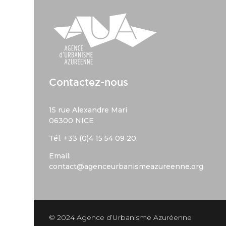
Contactez-nous
15 rue Alexandre Mari
06300 NICE
Tél. +33 (
0)4 15 54 09 20.
Email:
contact@agenceurbanismeazureenne.org
© 2024 Agence d’Urbanisme Azuréenne