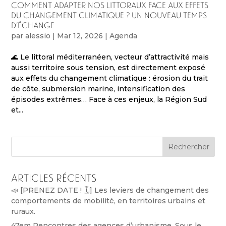
Comment adapter nos littoraux face aux effets
du changement climatique ? Un nouveau temps
d’échange
par
alessio
|
Mar 12, 2026
|
Agenda
🌊 Le littoral méditerranéen, vecteur d’attractivité mais
aussi territoire sous tension, est directement exposé
aux effets du changement climatique : érosion du trait
de côte, submersion marine, intensification des
épisodes extrêmes… Face à ces enjeux, la Région Sud
et...
Rechercher
Articles récents
📣 [PRENEZ DATE ! 🗓️] Les leviers de changement des
comportements de mobilité, en territoires urbains et
ruraux.
47em Rencontres des agences d’urbanisme, Sous le