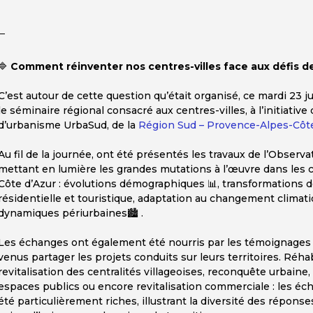
🔷
Comment réinventer nos centres-villes face aux défis de
C’est autour de cette question qu’était organisé, ce mardi 23 ju
le séminaire régional consacré aux centres-villes, à l’initiati
d’urbanisme UrbaSud, de la
Région Sud – Provence-Alpes-Côte
Au fil de la journée, ont été présentés les travaux de l’Observ
mettant en lumière les grandes mutations à l’œuvre dans les 
Côte d’Azur : évolutions démographiques 📊, transformations de
résidentielle et touristique, adaptation au changement climat
dynamiques périurbaines🏙️ .
Les échanges ont également été nourris par les témoignages d’é
venus partager les projets conduits sur leurs territoires. Réha
revitalisation des centralités villageoises, reconquête urbaine
espaces publics ou encore revitalisation commerciale : les éch
été particulièrement riches, illustrant la diversité des réponse