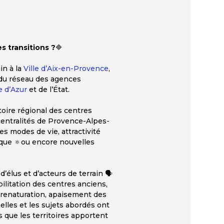
s transitions ?
🔷
in à la
Ville d’Aix-en-Provence
,
ve du réseau des agences
 d’Azur
et de l’État.
atoire régional des centres
centralités de Provence-Alpes-
s modes de vie, attractivité
ique 🔅ou encore nouvelles
lus et d’acteurs de terrain 🗣️
bilitation des centres anciens,
, renaturation, apaisement des
elles et les sujets abordés ont
s que les territoires apportent