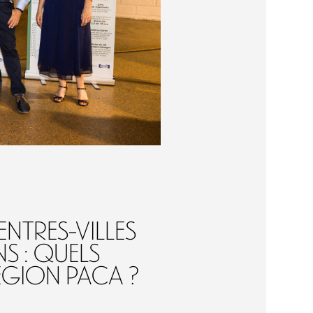
entres-villes
ns : quels
égion PACA ?