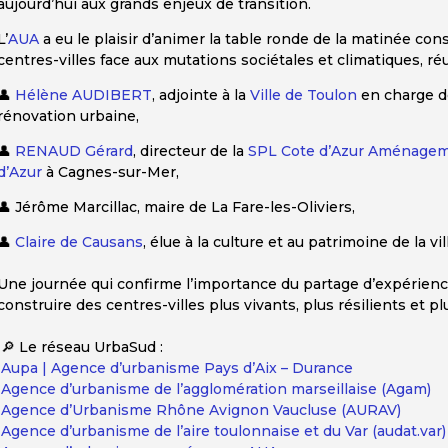
aujourd’hui aux grands enjeux de transition.
L’
AUA
a eu le plaisir d’animer la table ronde de la matinée con
centres-villes face aux mutations sociétales et climatiques, ré
👤
Hélène AUDIBERT
, adjointe à la
Ville de Toulon
en charge d
rénovation urbaine,
👤
RENAUD Gérard
, directeur de la
SPL Cote d’Azur Aménagem
d’Azur
à Cagnes-sur-Mer,
👤 Jérôme Marcillac, maire de La Fare-les-Oliviers,
👤
Claire de Causans
, élue à la culture et au patrimoine de la vil
Une journée qui confirme l’importance du partage d’expérience
construire des centres-villes plus vivants, plus résilients et plu
🔎 Le réseau UrbaSud :
Aupa | Agence d’urbanisme Pays d’Aix – Durance
Agence d’urbanisme de l’agglomération marseillaise (Agam)
Agence d’Urbanisme Rhône Avignon Vaucluse (AURAV)
Agence d’urbanisme de l’aire toulonnaise et du Var (audat.var)