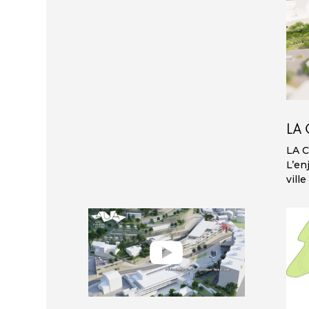
LA 
LA 
L’en
ville