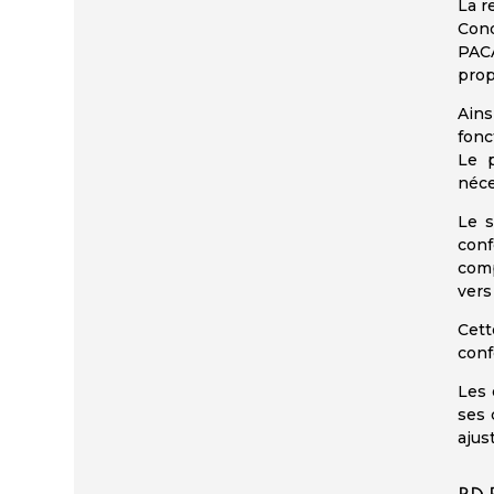
La r
Cond
PACA
prop
Ains
fonc
Le p
néce
Le s
conf
comp
vers
Cett
conf
Les 
ses 
ajus