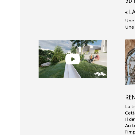
BD 
« L
Une 
Une 
REN
La t
Cett
Il d
Au b
l’im