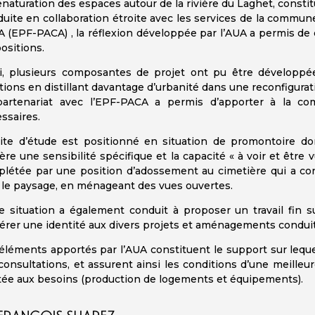
enaturation des espaces autour de la rivière du Laghet, constit
uite en collaboration étroite avec les services de la commun
 (EPF-PACA) , la réflexion développée par l’AUA a permis de
ositions.
i, plusieurs composantes de projet ont pu être développée
tions en distillant davantage d’urbanité dans une reconfigura
artenariat avec l’EPF-PACA a permis d’apporter à la co
ssaires.
ite d’étude est positionné en situation de promontoire dom
ère une sensibilité spécifique et la capacité « à voir et être 
létée par une position d’adossement au cimetière qui a condu
 le paysage, en ménageant des vues ouvertes.
e situation a également conduit à proposer un travail fin su
érer une identité aux divers projets et aménagements conduit
éléments apportés par l’AUA constituent le support sur lequel
consultations, et assurent ainsi les conditions d’une meille
tée aux besoins (production de logements et équipements).