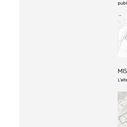
publ
MIS
L’al