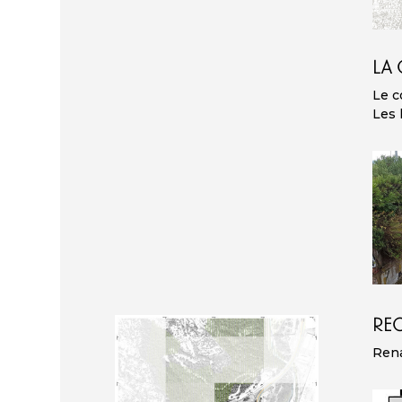
LA 
Le c
Les 
RE
Rena