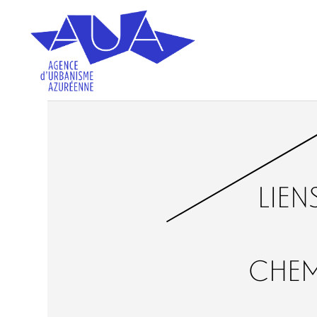
lien
chem