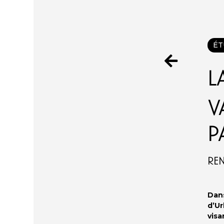
ÉT

L
P
REN
Dans
d’U
visa