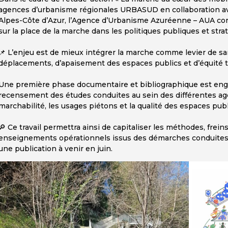
agences d’urbanisme régionales URBASUD en collaboration av
Alpes-Côte d’Azur, l’Agence d’Urbanisme Azuréenne – AUA con
sur la place de la marche dans les politiques publiques et st
📌 L’enjeu est de mieux intégrer la marche comme levier de s
déplacements, d’apaisement des espaces publics et d’équité te
Une première phase documentaire et bibliographique est eng
recensement des études conduites au sein des différentes ag
marchabilité, les usages piétons et la qualité des espaces publ
🔎 Ce travail permettra ainsi de capitaliser les méthodes, freins
enseignements opérationnels issus des démarches conduites 
une publication à venir en juin.