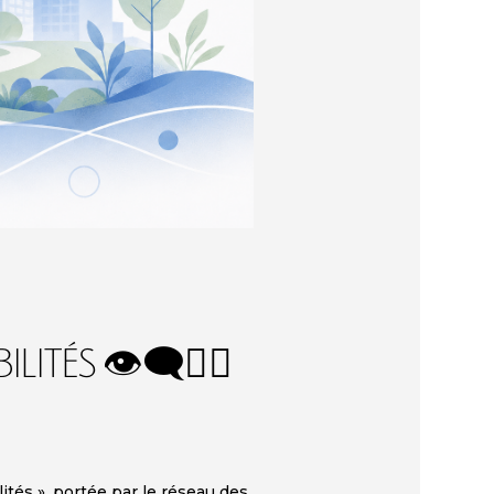
s 👁️‍🗨️🚶‍♀️
tés », portée par le réseau des