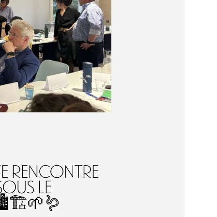
7e Rencontre
Sous le
️🏗️🌱🪱