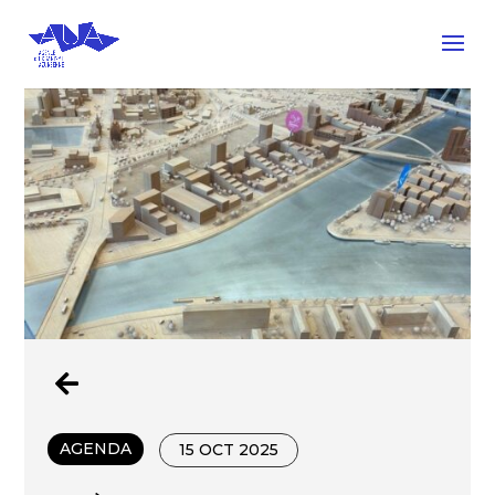

AGENDA
15 OCT 2025