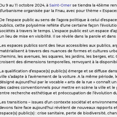
Du 9 au 11 octobre 2024, à
Saint-Omer
se tiendra la 45ème re
d’urbanisme organisée par la Fnau, avec pour thème « Espace(s
De l’espace public au sens de l’agora politique à celui d’espac
publics, cette polysémie reflète d’une certaine façon l’évolut
sociétés à travers le temps. L’espace public est un espace d’
un lieu de mise en visibilité. Il se révèle dans la parole et dans 
Les espaces publics sont des lieux accessibles aux publics, arp
matérialisent à travers des nuances de formes et cultures urbain
chemins, les avenues, les squares, les jardins, les berges, etc
croisent des dimensions temporelles, renvoyant à la disponibil
La qualification d’espace(s) public(s) émerge et se diffuse dan
ville s’adapte à l’avènement de la voiture. A la même période,
désigné aujourd’hui par le vocable « arts de la rue » connaît u
des cadres conventionnels pour mettre en scène la ville et l
entre recherche esthétique et préoccupation de l’évolution 
Les transitions – issues d’un contexte sociétal et environne
devons faire face aujourd’hui révèlent de nouveaux rapports et 
espace(s) public(s) : crise sanitaire, perte de biodiversité, ch