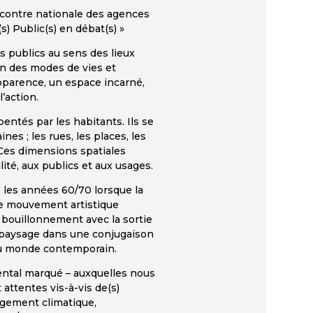
ncontre nationale des agences
) Public(s) en débat(s) »
es publics au sens des lieux
ion des modes de vies et
apparence, un espace incarné,
l’action.
entés par les habitants. Ils se
es ; les rues, les places, les
. Ces dimensions spatiales
ité, aux publics et aux usages.
s les années 60/70 lorsque la
 le mouvement artistique
n bouillonnement avec la sortie
e paysage dans une conjugaison
du monde contemporain.
mental marqué – auxquelles nous
attentes vis-à-vis de(s)
angement climatique,