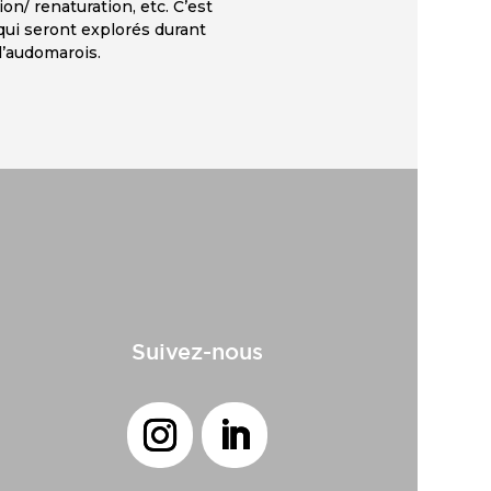
n/ renaturation, etc. C’est
qui seront explorés durant
l’audomarois.
Suivez-nous