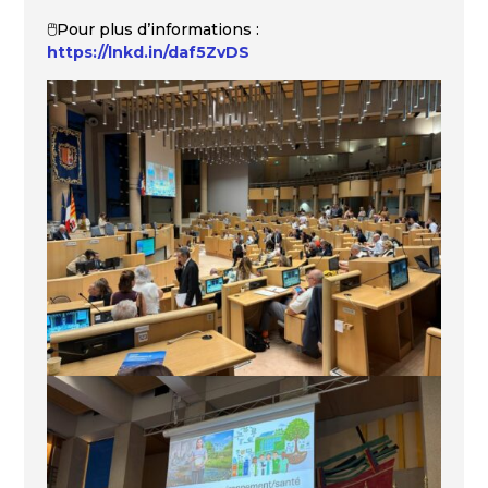
🖱️Pour plus d’informations :
https://lnkd.in/daf5ZvDS